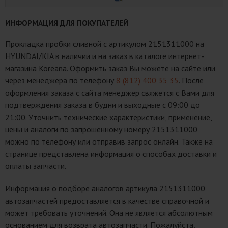
ИНФОРМАЦИЯ ДЛЯ ПОКУПАТЕЛЕЙ
Прокладка пробки сливной с артикулом 2151311000 на
HYUNDAI/KIA в наличии и на заказ в каталоге интернет-
магазина Koreana. Оформить заказ Вы можете на сайте или
через менеджера по телефону
8 (812) 400 35 35
. После
оформления заказа с сайта менеджер свяжется с Вами для
подтверждения заказа в будни и выходные с 09:00 до
21:00. Уточнить технические характеристики, применение,
цены и аналоги по запрошенному номеру 2151311000
можно по телефону или отправив запрос онлайн. Также на
странице представлена информация о способах доставки и
оплаты запчасти.
Информация о подборе аналогов артикула 2151311000
автозапчастей предоставляется в качестве справочной и
может требовать уточнений. Она не является абсолютным
основанием для возврата автозапчасти. Пожалуйста,