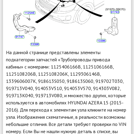
На данной странице представлены элементы
подкатегории запчастей «Трубопроводы привода
кабины» с номерами: 1125406166B, 1125106166B,
1125108206B, 1125108206K, 1129306146B,
1339606007K, 918613S050, 918613S060, 919702T030,
919713V040, 914053V510, 914053V570, 914303V082,
919713K040, 919713V080, и множество других, которые
используются в автомобилях HYUNDAI AZERA 15 (2015-
2016). Для перехода к элементам узла кликните на номер
узла. Изображения схематичные, в реальности возможны
небольшие отличия. Все детали требуют проверки по VIN
номеру. Если Вы не нашли нужную деталь в списке, вы