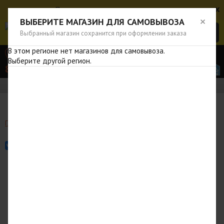
x
Переключиться на полную версию
×
ВЫБЕРИТЕ МАГАЗИН ДЛЯ САМОВЫВОЗА
Выбранный магазин сохранится при оформлении заказа
В этом регионе нет магазинов для самовывоза.
Колумбус
Выберите другой регион.
8 (800)
551 09 53
Главная
Запчасти
0000000382 SSANG YONG OIL-T/M
0000000382
SSANG YONG
0000000382 SSANG YONG OIL-T/M
Корпорация SsangYong (Санг Йонг)
из Южной
Кореи специализируется на производстве легковых
автомобилей, автобусов и грузовой техники и