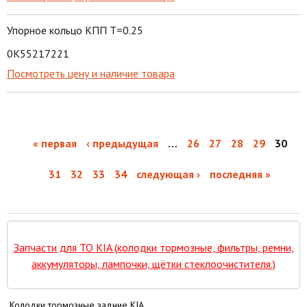
Упорное кольцо КПП T=0.25
0K55217221
Посмотреть цену и наличие товара
« первая
‹ предыдущая
…
26
27
28
29
30
31
32
33
34
следующая ›
последняя »
Запчасти для ТО KIA (колодки тормозные, фильтры, ремни,
аккумуляторы, лампочки, щётки стеклоочистителя.)
Колодки тормозные задние KIA